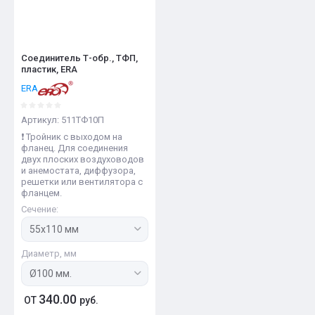
Соединитель Т-обр., ТФП,
пластик, ERA
ERA
Артикул:
511ТФ10П
❗️ Тройник с выходом на
фланец. Для соединения
двух плоских воздуховодов
и анемостата, диффузора,
решетки или вентилятора с
фланцем.
Сечение:
Диаметр, мм
340.00
ОТ
руб.