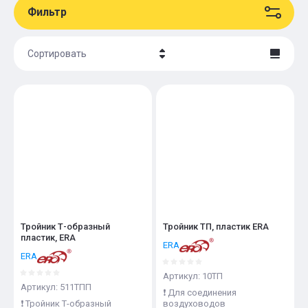
Фильтр
Сортировать
Цена - убывание
Цена - возрастание
Название - Я-А
Название - А-Я
Тройник Т-образный
Тройник ТП, пластик ERA
пластик, ERA
ERA
ERA
Артикул:
10ТП
Артикул:
511ТПП
❗️ Для соединения
❗️ Тройник Т-образный
воздуховодов