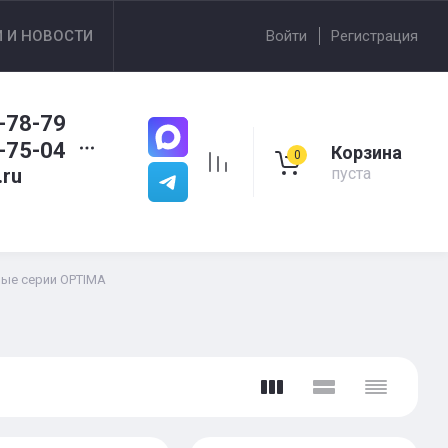
И И НОВОСТИ
Войти
Регистрация
-78-79
-75-04
Корзина
0
.ru
пуста
ые серии OPTIMA