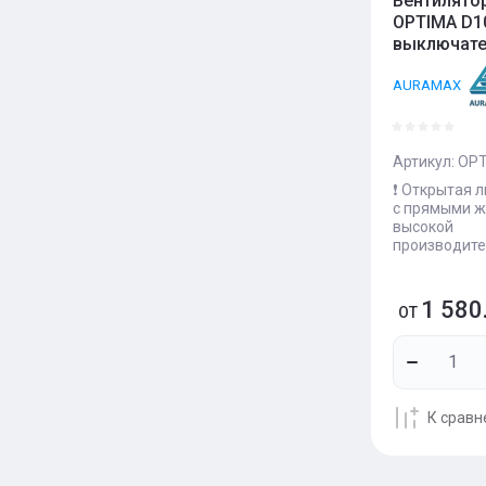
Вентилято
OPTIMA D1
выключат
AURAMAX
Артикул:
OPT
❗️ Открытая 
с прямыми ж
высокой
производите
1 580
ОТ
К срав