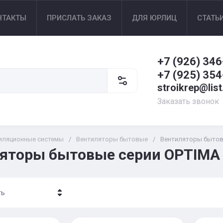
НТАКТЫ
ПРИСЛАТЬ ЗАКАЗ
ДЛЯ ЮРЛИЦ
СТАТЬ
+7 (926) 346
+7 (925) 354
stroikrep@list
Заказать звонок
иляционные системы
/
Вентиляторы бытовые
/
Вентиляторы бытов
яторы бытовые серии OPTIMA
ть
- убывание