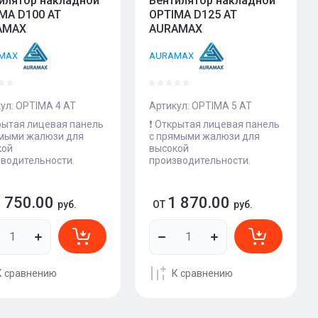
илятор накладной
Вентилятор накладной
MA D100 AT
OPTIMA D125 AT
AMAX
AURAMAX
MAX
AURAMAX
ул:
OPTIMA 4 AT
Артикул:
OPTIMA 5 AT
крытая лицевая панель
❗️ Открытая лицевая панель
ямыми жалюзи для
с прямыми жалюзи для
кой
высокой
водительности.
производительности.
 750.00
1 870.00
руб.
ОТ
руб.
К сравнению
К сравнению