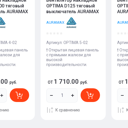
р накладной
Вентилятор накладной
Вент
00 тяговый
OPTIMA D125 тяговый
OPTI
ель AURAMAX
выключатель AURAMAX
AUR
AURAMAX
AURA
IMA 4-02
Артикул:
OPTIMA 5-02
Артик
лицевая панель
❗️ Открытая лицевая панель
❗️ От
алюзи для
с прямыми жалюзи для
с пр
высокой
высо
льности.
производительности.
произ
.00
1 710.00
1
руб.
ОТ
руб.
ОТ
нению
К сравнению