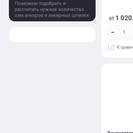
Поможем подобрать и
рассчитать нужное количество
хим анкеров и анкерных шпилек
1 020
ОТ
К срав