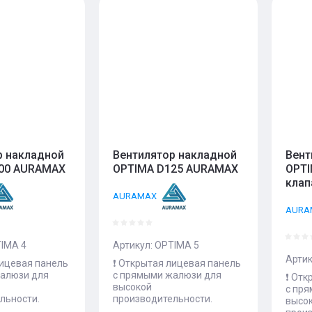
- возрастание
ние - Я-А
ние - А-Я
р накладной
Вентилятор накладной
Вент
00 AURAMAX
OPTIMA D125 AURAMAX
OPTI
клап
AURAMAX
AURA
IMA 4
Артикул:
OPTIMA 5
Артик
лицевая панель
❗️ Открытая лицевая панель
алюзи для
с прямыми жалюзи для
❗️ От
высокой
с пр
льности.
производительности.
высо