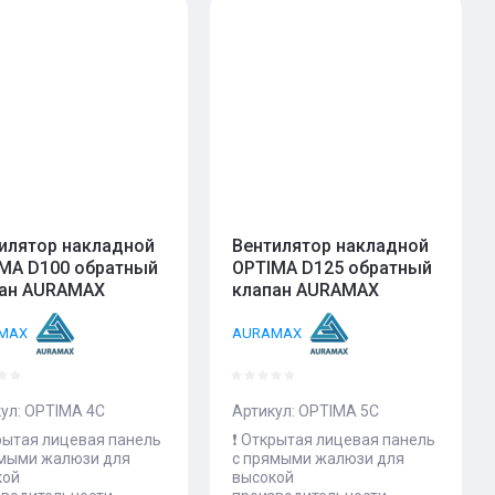
илятор накладной
Вентилятор накладной
MA D100 обратный
OPTIMA D125 обратный
ан AURAMAX
клапан AURAMAX
MAX
AURAMAX
ул:
OPTIMA 4C
Артикул:
OPTIMA 5C
крытая лицевая панель
❗️ Открытая лицевая панель
ямыми жалюзи для
с прямыми жалюзи для
кой
высокой