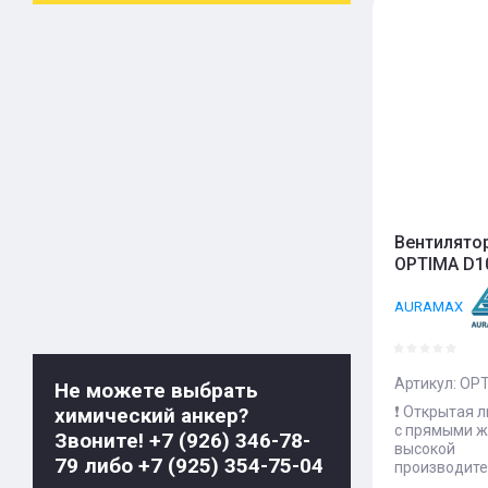
Цена 
Назва
Назва
Вентилято
OPTIMA D1
AURAMAX
Артикул:
OPT
Не можете выбрать
❗️ Открытая 
химический анкер?
с прямыми ж
Звоните! +7 (926) 346-78-
высокой
79 либо +7 (925) 354-75-04
производите