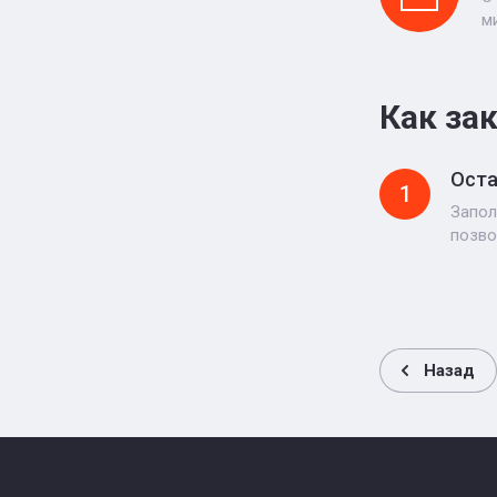
м
Как за
Оста
1
Запол
позво
Назад