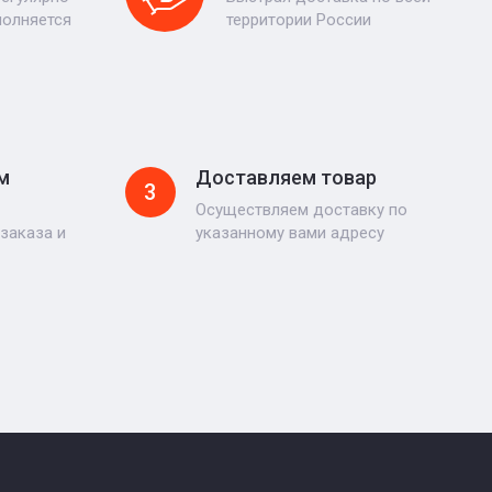
полняется
территории России
м
Доставляем товар
3
Осуществляем доставку по
заказа и
указанному вами адресу