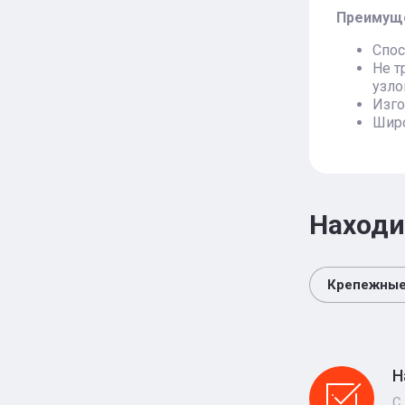
Преимуще
Спос
Не т
узло
Изго
Широ
Находи
Крепежные
Н
С