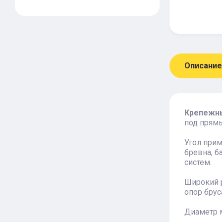
Описание
Крепежны
под прямы
Угол прим
бревна, б
систем.
Широкий р
опор брус
Диаметр 