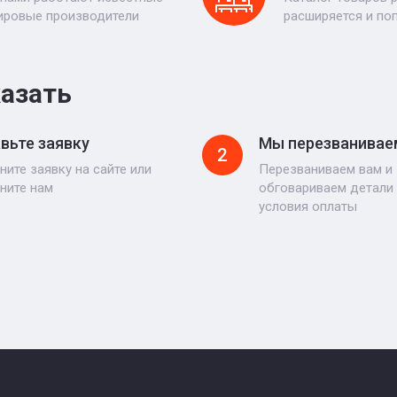
ировые производители
расширяется и по
казать
вьте заявку
Мы перезванивае
2
ните заявку на сайте или
Перезваниваем вам и
ните нам
обговариваем детали 
условия оплаты