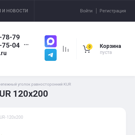
И И НОВОСТИ
Войти
Регистрация
-78-79
-75-04
Корзина
0
.ru
пуста
епежный уголок равносторонний KUR
UR 120х200
UR-120х200