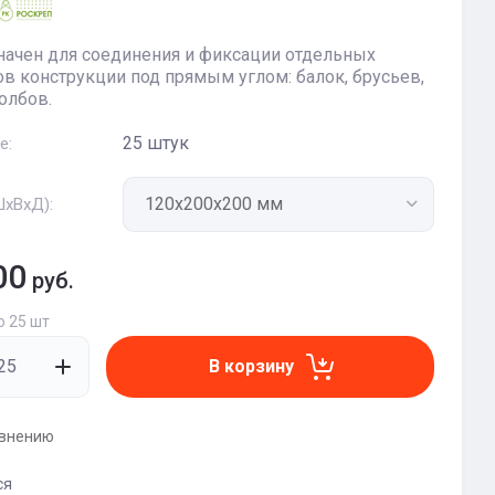
ачен для соединения и фиксации отдельных
в конструкции под прямым углом: балок, брусьев,
толбов.
25 штук
е:
ШxВxД):
00
руб.
о 25 шт
В корзину
авнению
ся