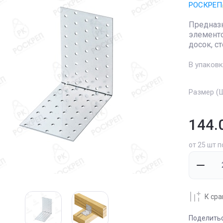
РОСКРЕП
Предназн
элементо
досок, с
В упаковк
Размер (
144.
от 25 шт п
К ср
Поделить