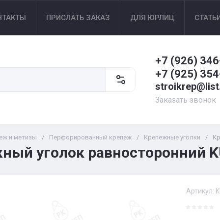
НТАКТЫ
ПРИСЛАТЬ ЗАКАЗ
ДЛЯ ЮРЛИЦ
СТАТЬ
+7 (926) 346
+7 (925) 354
stroikrep@list
Заказать звонок
еж и метизы
/
Перфорированный крепеж
/
Крепежные уголки
/
Кр
ный уголок равносторонний K
Артикул:
K