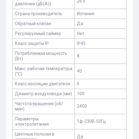
26.5
давления (дБ(А))
Страна производитель
Испания
Обратный клапан
Да
Регулируемый таймер
Нет
Класс защиты IP
IP45
Потребляемая мощность
8
(Вт)
Макс. рабочая температура
40
(°С)
Класс изоляции двигателя
II
Диаметр воздуховода (мм)
100
Частота вращения (об/
2400
мин)
Параметры
1ф-230В-50Гц
электропитания
Цветные полоски в
Да