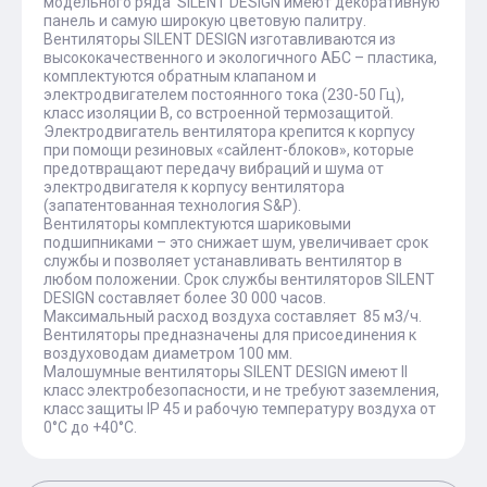
модельного ряда SILENT DESIGN имеют декоративную
панель и самую широкую цветовую палитру.
Вентиляторы SILENT DESIGN изготавливаются из
высококачественного и экологичного АБС – пластика,
комплектуются обратным клапаном и
электродвигателем постоянного тока (230-50 Гц),
класс изоляции В, со встроенной термозащитой.
Электродвигатель вентилятора крепится к корпусу
при помощи резиновых «сайлент-блоков», которые
предотвращают передачу вибраций и шума от
электродвигателя к корпусу вентилятора
(запатентованная технология S&P).
Вентиляторы комплектуются шариковыми
подшипниками – это снижает шум, увеличивает срок
службы и позволяет устанавливать вентилятор в
любом положении. Срок службы вентиляторов SILENT
DESIGN составляет более 30 000 часов.
Максимальный расход воздуха составляет 85 м3/ч.
Вентиляторы предназначены для присоединения к
воздуховодам диаметром 100 мм.
Малошумные вентиляторы SILENT DESIGN имеют II
класс электробезопасности, и не требуют заземления,
класс защиты IP 45 и рабочую температуру воздуха от
0°С до +40°С.