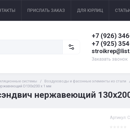
НТАКТЫ
ПРИСЛАТЬ ЗАКАЗ
ДЛЯ ЮРЛИЦ
СТАТЬ
+7 (926) 346
+7 (925) 354
stroikrep@list
Заказать звонок
иляционные системы
/
Воздуховоды и фасонные элементы из стали
ержавеющий D130х200 х 1 мм
сэндвич нержавеющий 130х200
Артикул:
C