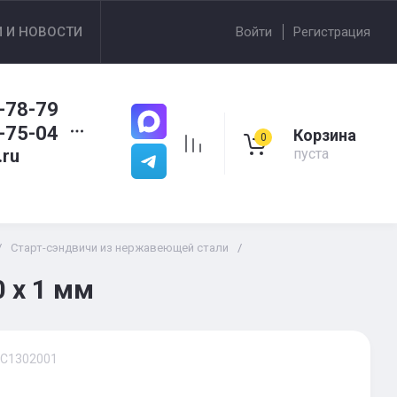
И И НОВОСТИ
Войти
Регистрация
-78-79
-75-04
Корзина
0
.ru
пуста
/
Старт-сэндвичи из нержавеющей стали
/
 х 1 мм
C1302001