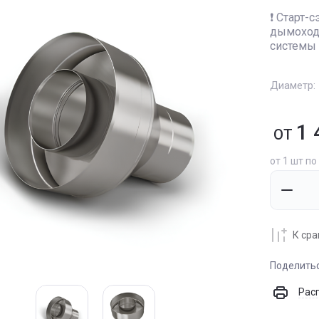
❗️ Старт
дымохода
системы
Диаметр:
1 
ОТ
от 1 шт по
К ср
Поделить
Рас