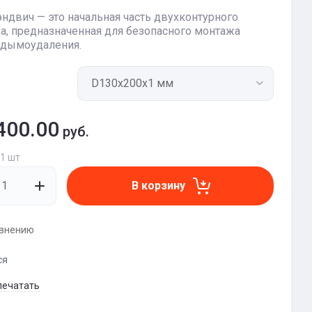
-сэндвич — это начальная часть двухконтурного
, предназначенная для безопасного монтажа
 дымоудаления.
400.00
руб.
 1 шт
В корзину
авнению
ся
печатать