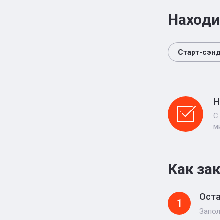
Находи
Старт-сэн
Н
С
м
Как за
Оста
1
Запол