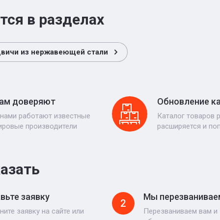
тся в разделах
двичи из нержавеющей стали
ам доверяют
Обновление к
 нами работают известные
Каталог товаров 
ировые производители
расширяется и по
казать
вьте заявку
Мы перезванивае
2
ните заявку на сайте или
Перезваниваем вам и