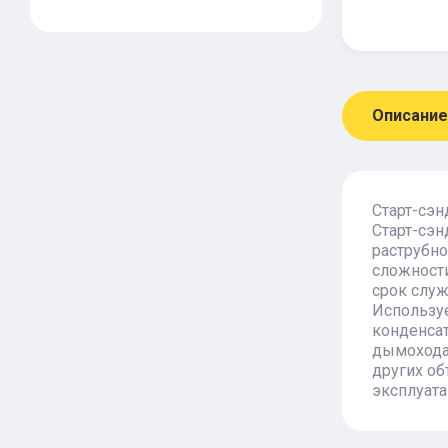
Описание
Старт-сэн
Старт-сэ
раструбно
сложности
срок служ
Используе
конденсат
дымохода,
других об
эксплуата