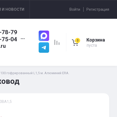
И И НОВОСТИ
Войти
Регистрация
-78-79
-75-04
Корзина
0
.ru
пуста
130 гофрированный L1,5 м. Алюминий ERA.
ховод
3ВА1,5