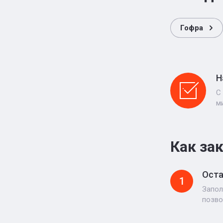
Гофра
Н
С
м
Как за
Оста
1
Запол
позво