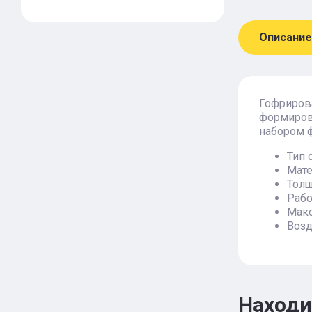
Описание
Гофриров
формиров
набором 
Тип 
Мате
Толщ
Рабо
Макс
Возд
Находи