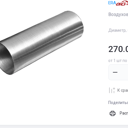
ERA
Воздухов
Диаметр, 
270.
от 1 шт по
К ср
Поделить
Рас