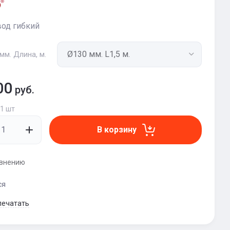
од гибкий
мм. Длина, м.
00
руб.
 1 шт
В корзину
авнению
ся
печатать