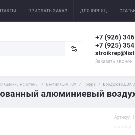
НТАКТЫ
ПРИСЛАТЬ ЗАКАЗ
ДЛЯ ЮРЛИЦ
СТАТЬ
+7 (926) 346
+7 (925) 354
stroikrep@list
Заказать звонок
иляционные системы
/
Вентиляция ПВХ
/
Гофра
/
Воздуховод ВА D
ованный алюминиевый возду
Артикул:
1