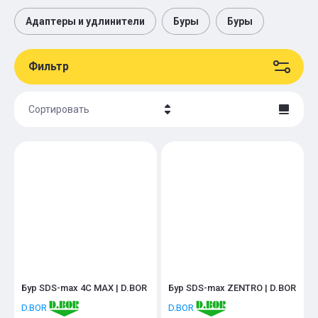
Адаптеры и удлинители
Буры
Буры
Фильтр
Сортировать
Цена - убывание
Цена - возрастание
Название - Я-А
Название - А-Я
Бур SDS-max 4C MAX | D.BOR
Бур SDS-max ZENTRO | D.BOR
D.BOR
D.BOR