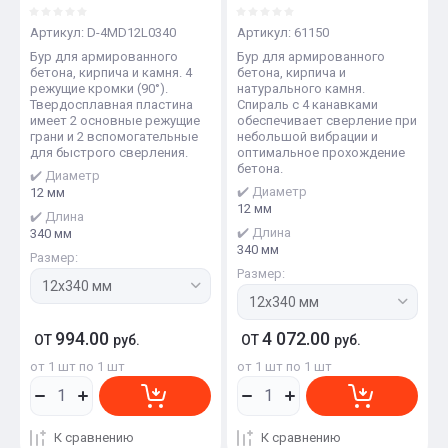
Артикул:
D-4MD12L0340
Артикул:
61150
Бур для армированного
Бур для армированного
бетона, кирпича и камня. 4
бетона, кирпича и
режущие кромки (90°).
натурального камня.
Твердосплавная пластина
Спираль с 4 канавками
имеет 2 основные режущие
обеспечивает сверление при
грани и 2 вспомогательные
небольшой вибрации и
для быстрого сверления.
оптимальное прохождение
бетона.
✔️ Диаметр
✔️ Диаметр
12 мм
12 мм
✔️ Длина
✔️ Длина
340 мм
340 мм
Размер:
Размер:
994.00
4 072.00
ОТ
руб.
ОТ
руб.
от 1 шт по 1 шт
от 1 шт по 1 шт
К сравнению
К сравнению